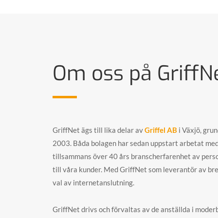
Om oss på GriffN
GriffNet ägs till lika delar av
Griffel AB
i Växjö, gru
2003. Båda bolagen har sedan uppstart arbetat med f
tillsammans över 40 års branscherfarenhet av personl
till våra kunder. Med GriffNet som leverantör av br
val av internetanslutning.
GriffNet drivs och förvaltas av de anställda i moderb