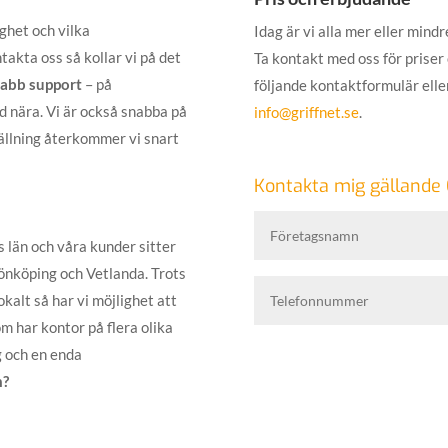
ighet och vilka
Idag är vi alla mer eller mind
akta oss så kollar vi på det
Ta kontakt med oss för priser 
snabb support
– på
följande kontaktformulär elle
id nära. Vi är också snabba på
info@griffnet.se
.
ställning återkommer vi snart
Kontakta mig gällande G
s län och våra kunder sitter
önköping och Vetlanda. Trots
okalt så har vi möjlighet att
om har kontor på flera olika
g och en enda
m?