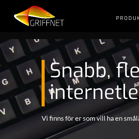
PRODUK
Snabb, fle
internet­l
Vi finns för er som vill ha en små