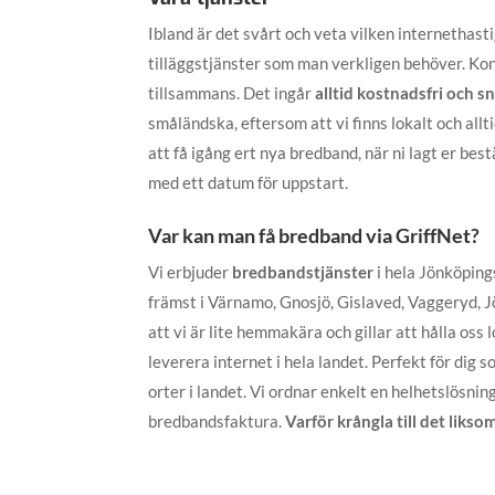
Ibland är det svårt och veta vilken internethast
tilläggstjänster som man verkligen behöver. Kont
tillsammans. Det ingår
alltid kostnadsfri och 
småländska, eftersom att vi finns lokalt och allt
att få igång ert nya bredband, när ni lagt er be
med ett datum för uppstart.
Var kan man få bredband via GriffNet?
Vi erbjuder
bredbandstjänster
i hela Jönköping
främst i Värnamo, Gnosjö, Gislaved, Vaggeryd, J
att vi är lite hemmakära och gillar att hålla oss l
leverera internet i hela landet. Perfekt för dig s
orter i landet. Vi ordnar enkelt en helhetslösnin
bredbandsfaktura.
Varför krångla till det likso