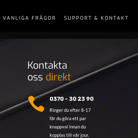
VANLIGA FRÅGOR
SUPPORT & KONTAKT
Kontakta
oss
d
irekt

0370 - 30 23 90
Ringer du efter 8-17
får du göra ett par
knappval innan du
kopplas till vår jour.