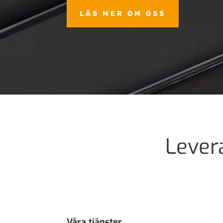
LÄS MER OM OSS
Lever
Våra tjänster