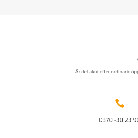
Är det akut efter ordinarie ö

0370 -30 23 9