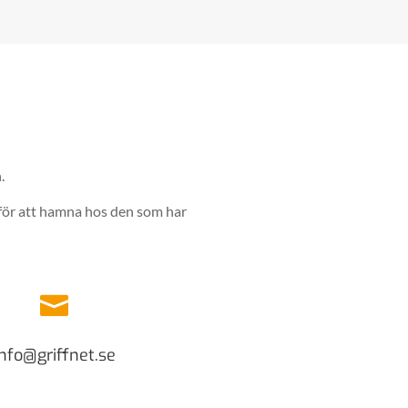
.
 för att hamna hos den som har

info@griffnet.se