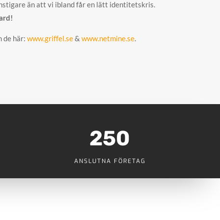
tigare än att vi ibland får en lätt identitetskris.
ard!
m de här:
www.griffel.se
&
www.netmine.se
.
250
ANSLUTNA FÖRETAG