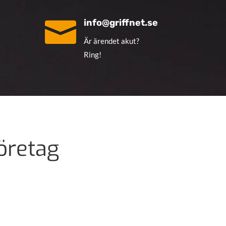

info@griffnet.se
Är ärendet akut?
Ring!
öretag