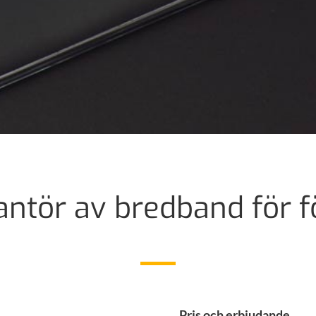
antör av bredband för f
Pris och erbjudande